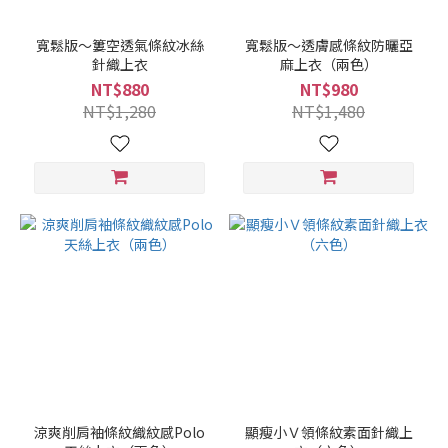
寬鬆版～簍空透氣條紋冰絲
寬鬆版～透膚感條紋防曬亞
針織上衣
麻上衣（兩色）
NT$880
NT$980
NT$1,280
NT$1,480
涼爽削肩袖條紋織紋感Polo
顯瘦小Ｖ領條紋素面針織上