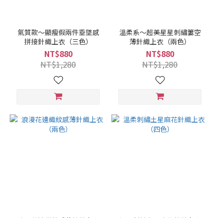
氣質款～顯瘦假兩件垂墜感
溫柔系～超美星星刺繡簍空
拼接針織上衣（三色）
薄針織上衣（兩色）
NT$880
NT$880
NT$1,280
NT$1,280