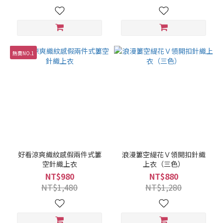
熱賣NO.1
好看涼爽織紋感假兩件式簍
浪漫簍空緹花Ｖ領開扣針織
空針織上衣
上衣（三色）
NT$980
NT$880
NT$1,480
NT$1,280