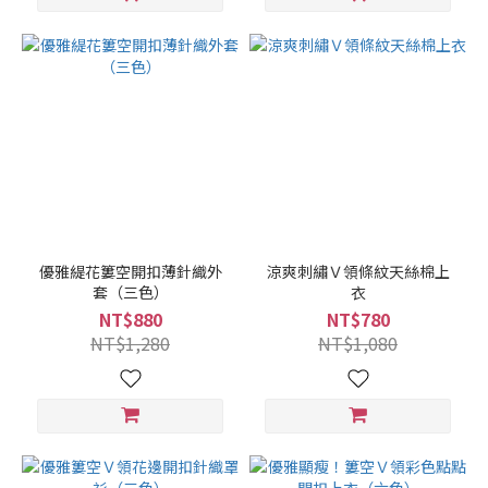
優雅緹花簍空開扣薄針織外
涼爽刺繡Ｖ領條紋天絲棉上
套（三色）
衣
NT$880
NT$780
NT$1,280
NT$1,080