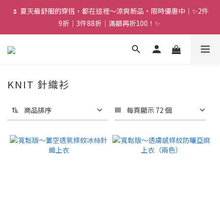
🌷 夏天最舒服的穿搭，都在這裡～涼爽新品・限時優惠中｜✨2件
9折｜3件88折｜滿額再折100！✨ 
KNIT 針織衫
商品排序
每頁顯示 72 個