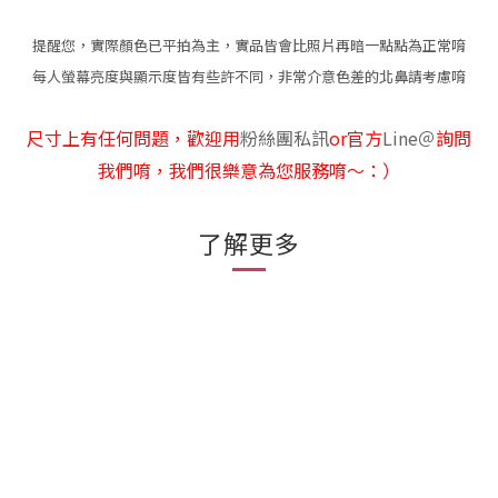
提醒您，實際顏色已平拍為主，實品皆會比照片再暗一點點為正常唷
每人螢幕亮度與顯示度皆有些許不同，非常介意色差的北鼻請考慮唷
尺寸上有任何問題，歡迎用
粉絲團私訊
or官方
Line
＠
詢問
我們唷，我們很樂意為您服務唷～：）
了解更多