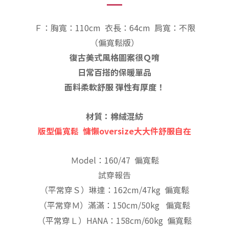
Ｆ：胸寬：110cm
衣長：64c
m
肩寬：不限
（偏寬鬆
版
）
復古美式風格圖案很Ｑ唷
日常百搭的保暖單品
面料柔軟舒服 彈性有厚度！
材質：棉絨混紡
版型偏寬鬆
慵懶oversize大大件舒服自在
Ｍodel：160/47 偏寬鬆
試穿報告
（平常穿Ｓ）琳達：162cm/47kg 偏寬鬆
（平常穿Ｍ）滿滿：150cm/50kg 偏寬鬆
（平常穿Ｌ）HANA：158cm/60kg 偏寬鬆