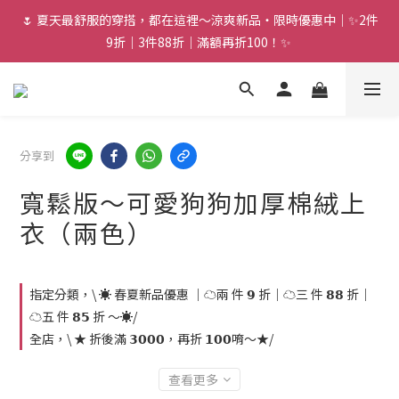
🌷 夏天最舒服的穿搭，都在這裡～涼爽新品・限時優惠中｜✨2件
9折｜3件88折｜滿額再折100！✨ 
分享到
寬鬆版～可愛狗狗加厚棉絨上
衣（兩色）
指定分類，\ ☀️ 春夏新品優惠 ｜☁️兩 件 𝟵 折｜☁️三 件 𝟴𝟴 折｜
☁️五 件 𝟴𝟱 折 ～☀️/
全店，\ ★ 折後滿 𝟯𝟬𝟬𝟬，再折 𝟭𝟬𝟬唷～★/
查看更多