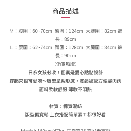
商品描述
Ｍ：
腰圍：60~70cm 臀圍：124cm
大腿圍：82cm
褲
長：89cm
Ｌ：
腰圍：62~74cm 臀圍：128cm
大腿圍：84cm
褲
長：90cm
（偏寬鬆
版）
日系女孩必收！圖案是愛心點點設計
穿起來很可愛唷～版型是梨形感，寬鬆褲管方便藏肉肉
面料柔軟舒服 薄款不悶熱
材質：棉質混紡
版型偏寬鬆 上衣搭配簡單素Ｔ都很好看