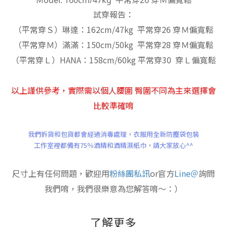
Ｍodel: 160cm/47kg 平常穿26 穿Ｍ偏寬鬆
試穿報告：
（平常穿Ｓ）琳達：162cm/47kg 平常穿26 穿Ｍ偏寬鬆
（平常穿Ｍ）滿滿：150cm/50kg 平常穿28 穿Ｍ偏寬鬆
（平常穿Ｌ）HANA：158cm/60kg 平常穿30 穿Ｌ偏寬鬆
以上謹供參考，
實際需以個人腰圍 臀圍不同為主來選擇會
比較準確唷
我們拆貨和包貨都會經過消毒處理，
衣服
用全新防塵袋包裝
工作室裡都備有75％酒精和酒精濕紙巾，
請大家放心^^
尺寸上有任何問題，歡迎用
粉絲團私訊
or官方
Line＠
詢問
我們唷，我們很樂意為您解答唷～：）
了解更多