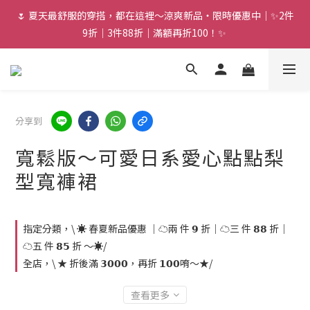
🌷 夏天最舒服的穿搭，都在這裡～涼爽新品・限時優惠中｜✨2件
9折｜3件88折｜滿額再折100！✨ 
分享到
寬鬆版～可愛日系愛心點點梨
型寬褲裙
指定分類，\ ☀️ 春夏新品優惠 ｜☁️兩 件 𝟵 折｜☁️三 件 𝟴𝟴 折｜
☁️五 件 𝟴𝟱 折 ～☀️/
全店，\ ★ 折後滿 𝟯𝟬𝟬𝟬，再折 𝟭𝟬𝟬唷～★/
查看更多