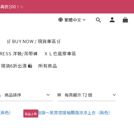
折100！✨ 
繁體中文
圈
🛒 BUY NOW / 現貨專區🛒
RESS 洋裝/吊帶褲
ＸＬ也能穿專區
E ｜現貨6折出清 🛍️
所有商品
商品排序
每頁顯示 72 個
新品上架