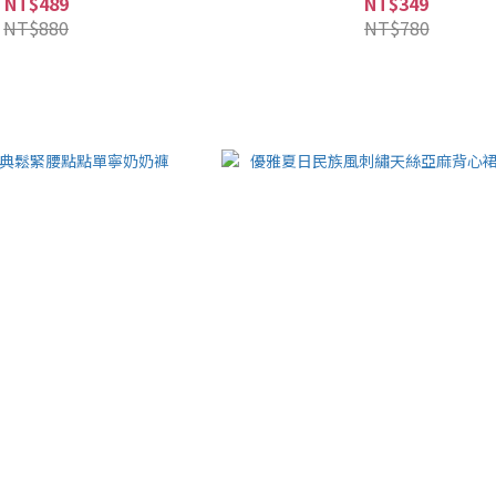
NT$489
NT$349
NT$880
NT$780