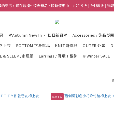
舒服的穿搭，都在這裡～涼爽新品・限時優惠中｜✨2件9折｜3件88折｜滿額再
優惠
🍂Autumn New In · 秋日新品🍂
Accessories / 飾品髮
P 上衣
BOTTOM 下身單品
KNIT 針織衫
OUTER 外套
D
E & SLEEP /家居服
Earrings / 耳環＋髮飾
❄️ Winter SAL
新品上架