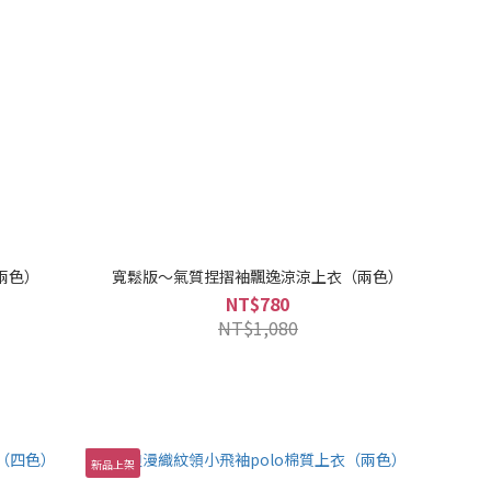
兩色）
寬鬆版～氣質捏摺袖飄逸涼涼上衣（兩色）
NT$780
NT$1,080
新品上架