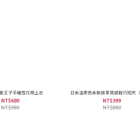
星王子手繪雪花棉上衣
日系溫柔色系軟皮革質感輕巧短夾
NT$680
NT$399
NT$980
NT$880