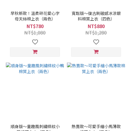
早秋新款！溫柔碎花愛心字
寬鬆版～復古刷破感冰涼銀
母天絲棉上衣（兩色）
料棉質上衣（四色）
NT$780
NT$880
NT$1,080
NT$1,280
順身版～童趣風刺繡條紋小
熱賣款～可愛手繪小馬薄款