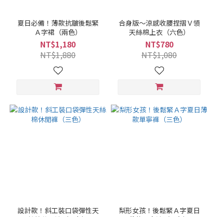
夏日必備！薄款抗皺後鬆緊
合身版～涼感收腰捏摺Ｖ領
Ａ字裙（兩色）
天絲棉上衣（六色）
NT$1,180
NT$780
NT$1,880
NT$1,080
設計款！斜工裝口袋彈性天
梨形女孩！後鬆緊Ａ字夏日