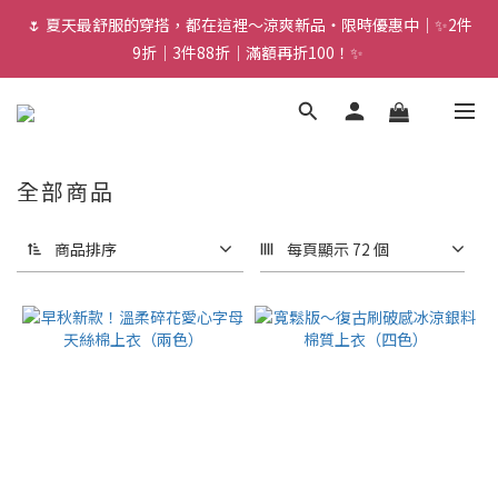
🌷 夏天最舒服的穿搭，都在這裡～涼爽新品・限時優惠中｜✨2件
9折｜3件88折｜滿額再折100！✨ 
全部商品
商品排序
每頁顯示 72 個