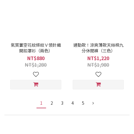
氣質簍空花紋條紋Ｖ領針織
通勤款！涼爽薄款天絲棉九
開扣罩衫（兩色）
分休閒褲（三色）
NT$880
NT$1,220
NT$1,280
NT$1,980
1
2
3
4
5