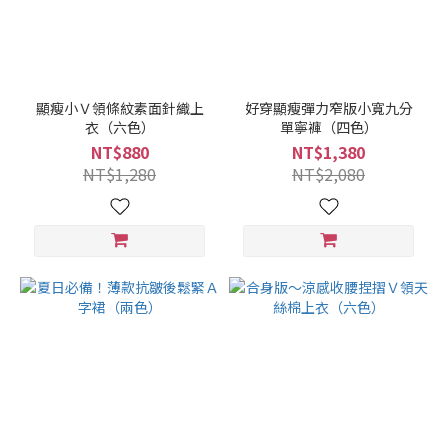
顯瘦小Ｖ領條紋素面針織上
好穿顯瘦彈力窄版小寬九分
衣（六色）
單寧褲（四色）
NT$880
NT$1,380
NT$1,280
NT$2,080