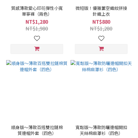
質感薄款愛心印花彈性小寬
微短版！優雅簍空織紋拼接
單寧褲（兩色）
針織上衣
NT$1,280
NT$880
NT$1,980
NT$1,280
順身版～薄款百搭雙拉鏈棉
寬鬆版～薄款防曬連帽開扣
質連帽外套（四色）
天絲棉麻罩衫（四色）