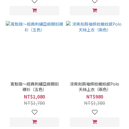
寬鬆版～經典刺繡亞麻開扣
涼爽削肩袖條紋織紋感Polo
襯衫（五色）
天絲上衣（兩色）
NT$1,080
NT$980
NT$1,780
NT$1,380