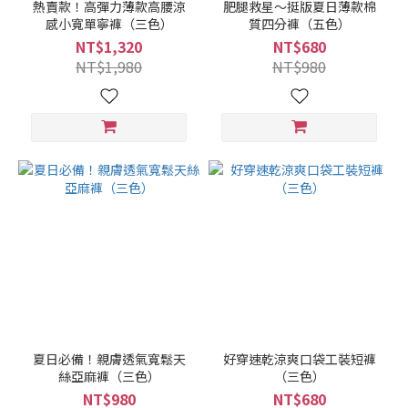
熱賣款！高彈力薄款高腰涼
肥腿救星～挺版夏日薄款棉
感小寬單寧褲（三色）
質四分褲（五色）
NT$1,320
NT$680
NT$1,980
NT$980
夏日必備！親膚透氣寬鬆天
好穿速乾涼爽口袋工裝短褲
絲亞麻褲（三色）
（三色）
NT$980
NT$680