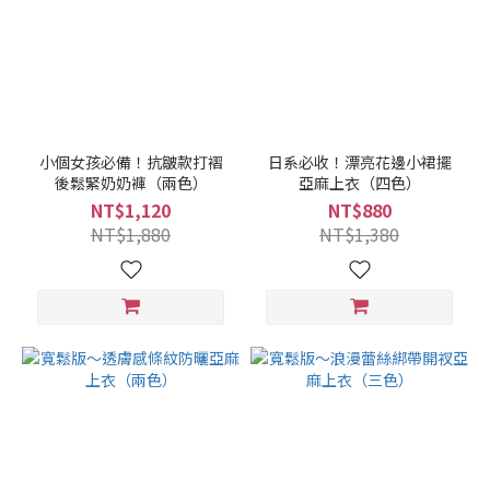
小個女孩必備！抗皺款打褶
日系必收！漂亮花邊小裙擺
後鬆緊奶奶褲（兩色）
亞麻上衣（四色）
NT$1,120
NT$880
NT$1,880
NT$1,380