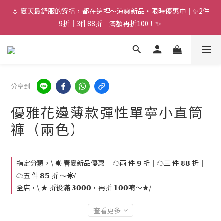
🌷 夏天最舒服的穿搭，都在這裡～涼爽新品・限時優惠中｜✨2件
9折｜3件88折｜滿額再折100！✨ 
分享到
優雅花邊薄款彈性單寧小直筒
褲（兩色）
指定分類，\ ☀️ 春夏新品優惠 ｜☁️兩 件 𝟵 折｜☁️三 件 𝟴𝟴 折｜
☁️五 件 𝟴𝟱 折 ～☀️/
全店，\ ★ 折後滿 𝟯𝟬𝟬𝟬，再折 𝟭𝟬𝟬唷～★/
查看更多