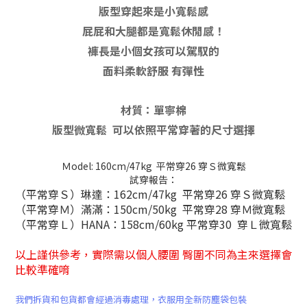
版型穿起來是小寬鬆感
屁屁和大腿都是寬鬆休閒感！
褲長是小個女孩可以駕馭的
面料柔軟舒服 有彈性
材質：單寧棉
版型微寬鬆 可以依照平常穿著的尺寸選擇
Ｍodel: 160cm/47kg 平常穿26 穿Ｓ微寬鬆
試穿報告：
（平常穿Ｓ）琳達：162cm/47kg 平常穿26 穿Ｓ微寬鬆
（平常穿Ｍ）滿滿：150cm/50kg 平常穿28 穿Ｍ微寬鬆
（平常穿Ｌ）HANA：158cm/60kg 平常穿30 穿Ｌ微寬鬆
以上謹供參考，
實際需以個人腰圍 臀圍不同為主來選擇會
比較準確唷
我們拆貨和包貨都會經過消毒處理，
衣服
用全新防塵袋包裝