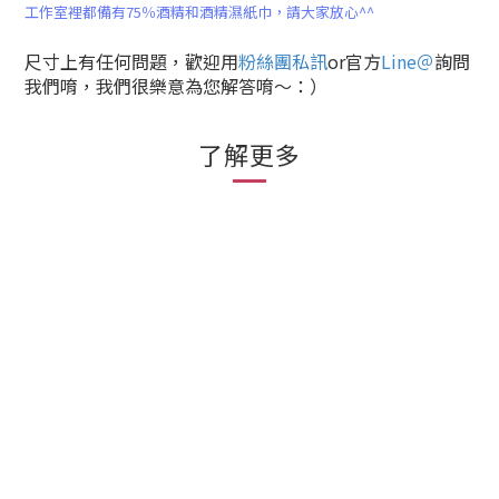
工作室裡都備有75％酒精和酒精濕紙巾，
請大家放心^^
尺寸上有任何問題，歡迎用
粉絲團私訊
or官方
Line＠
詢問
我們唷，我們很樂意為您解答唷～：）
了解更多