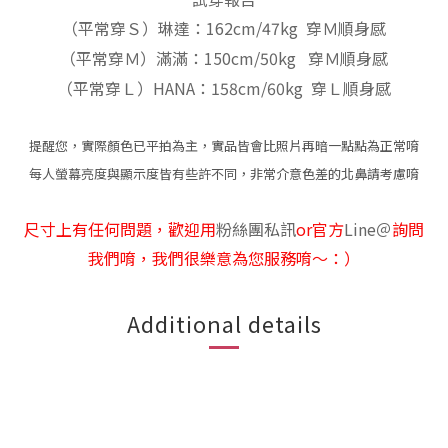
（平常穿Ｓ）琳達：162cm/47kg 穿Ｍ順身感
（平常穿Ｍ）滿滿：150cm/50kg 穿Ｍ順身感
（平常穿Ｌ）HANA：158cm/60kg 穿Ｌ順身感
提醒您，實際顏色已平拍為主，實品皆會比照片再暗一點點為正常唷
每人螢幕亮度與顯示度皆有些許不同，非常介意色差的北鼻請考慮唷
尺寸上有任何問題，歡迎用
粉絲團私訊
or官方
Line
＠
詢問
我們唷，我們很樂意為您服務唷～：）
Additional details