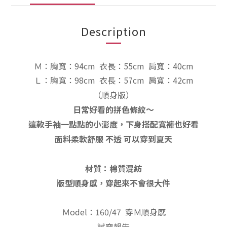
Description
Ｍ：胸寬：94cm
衣長：55
cm
肩寬：40cm
Ｌ：胸寬：98cm
衣長：57
cm
肩寬：42cm
（順身
版
）
日常好看的拼色條紋～
這款手袖一點點的小澎度，下身搭配寬褲也好看
面料柔軟舒服 不透 可以穿到夏天
材質：棉質混紡
版型順身感，穿起來不會很大件
Ｍodel：160/47 穿Ｍ順身感
試穿報告