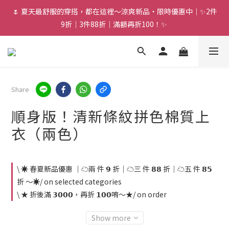
🌷 夏天最舒服的穿搭，都在這裡～涼爽新品・限時優惠中｜✨2件
9折｜3件88折｜滿額再折100！✨ 
Share
順身版！清新條紋拼色棉質上
衣（兩色）
\ ☀️ 春夏新品優惠 ｜☁️兩 件 𝟵 折｜☁️三 件 𝟴𝟴 折｜☁️五 件 𝟴𝟱
折 ～☀️/ on selected categories
\ ★ 折後滿 𝟯𝟬𝟬𝟬，再折 𝟭𝟬𝟬唷～★/ on order
Show more