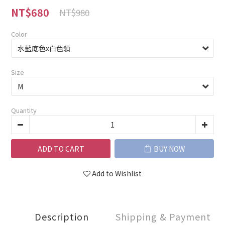
NT$680
NT$980
Color
Size
Quantity
ADD TO CART
BUY NOW
Add to Wishlist
Description
Shipping & Payment