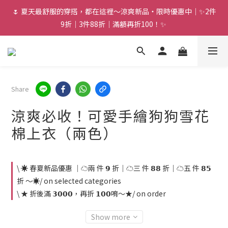
🌷 夏天最舒服的穿搭，都在這裡～涼爽新品・限時優惠中｜✨2件
9折｜3件88折｜滿額再折100！✨ 
Share
涼爽必收！可愛手繪狗狗雪花
棉上衣（兩色）
\ ☀️ 春夏新品優惠 ｜☁️兩 件 𝟵 折｜☁️三 件 𝟴𝟴 折｜☁️五 件 𝟴𝟱
折 ～☀️/ on selected categories
\ ★ 折後滿 𝟯𝟬𝟬𝟬，再折 𝟭𝟬𝟬唷～★/ on order
Show more