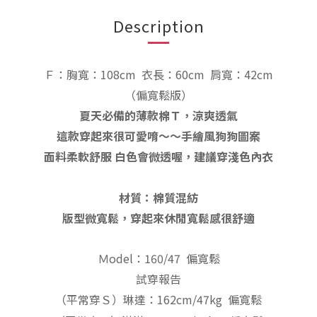
Description
Ｆ：胸寬：108cm
衣長：60
cm
肩寬：42cm
（偏寬鬆
版
）
夏天必備的薄款棉Ｔ，涼爽透氣
這款穿起來很可愛唷～～手繪風狗狗圖案
面料柔軟舒服 白色會微透喔，建議穿淺色內衣
材質：棉質混紡
版型微寬鬆，穿起來休閒寬鬆感很舒適
Ｍodel：160/47 偏寬鬆
試穿報告
（平常穿Ｓ）琳達：162cm/47kg 偏寬鬆