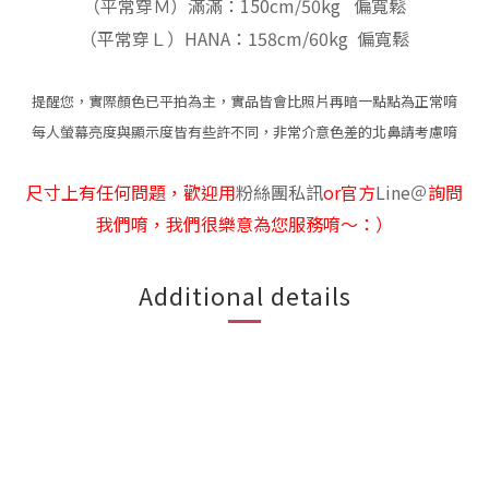
（平常穿Ｍ）滿滿：150cm/50kg 偏寬鬆
（平常穿Ｌ）HANA：158cm/60kg 偏寬鬆
提醒您，實際顏色已平拍為主，實品皆會比照片再暗一點點為正常唷
每人螢幕亮度與顯示度皆有些許不同，非常介意色差的北鼻請考慮唷
尺寸上有任何問題，歡迎用
粉絲團私訊
or官方
Line
＠
詢問
我們唷，我們很樂意為您服務唷～：）
Additional details