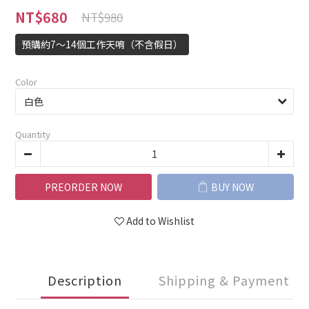
NT$680
NT$980
預購約7～14個工作天唷（不含假日）
Color
Quantity
PREORDER NOW
BUY NOW
Add to Wishlist
Description
Shipping & Payment