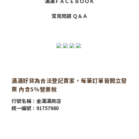
滿滿ＦＡＣＥＢＯＯＫ
常見問題 Ｑ＆Ａ
滿滿好貨為合法登記賣家，每筆訂單皆開立發
票 內含5％營業稅
行號名稱：金滿滿商店
統一編號：91757980