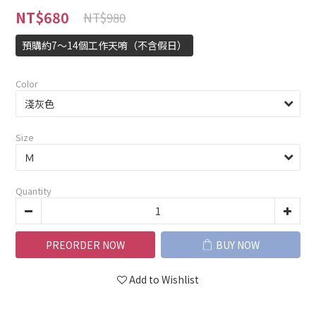
NT$680
NT$980
預購約7～14個工作天唷（不含假日）
Color
Size
Quantity
PREORDER NOW
BUY NOW
Add to Wishlist