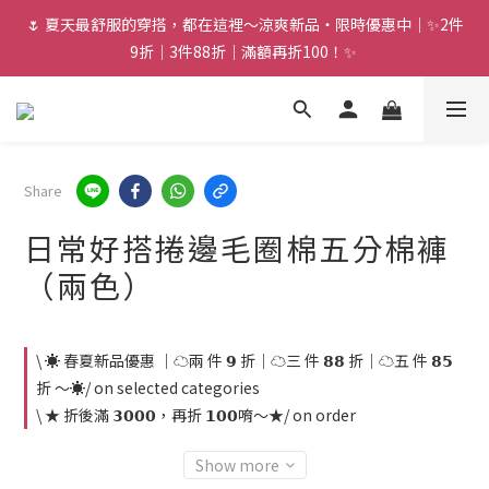
🌷 夏天最舒服的穿搭，都在這裡～涼爽新品・限時優惠中｜✨2件
9折｜3件88折｜滿額再折100！✨ 
Share
日常好搭捲邊毛圈棉五分棉褲
（兩色）
\ ☀️ 春夏新品優惠 ｜☁️兩 件 𝟵 折｜☁️三 件 𝟴𝟴 折｜☁️五 件 𝟴𝟱
折 ～☀️/ on selected categories
\ ★ 折後滿 𝟯𝟬𝟬𝟬，再折 𝟭𝟬𝟬唷～★/ on order
Show more