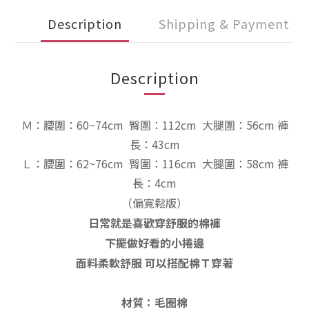
Description
Shipping & Payment
Description
Ｍ：
腰圍：60~74cm 臀圍：112cm
大腿圍：56cm
褲
長：43cm
Ｌ：
腰圍：62~76cm 臀圍：116cm
大腿圍：58cm
褲
長：4cm
（偏
寬鬆
版）
日常就是喜歡穿舒服的棉褲
下擺做好看的小捲邊
面料柔軟舒服 可以搭配棉Ｔ穿著
材質：毛圈棉