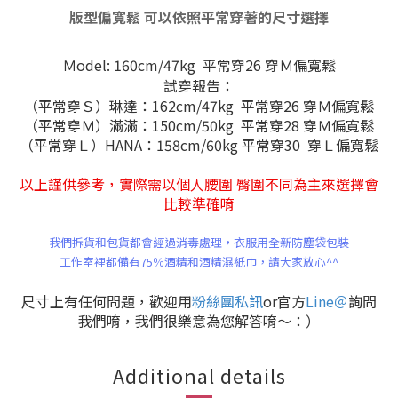
版型偏寬鬆 可以依照平常穿著的尺寸選擇
Ｍodel: 160cm/47kg 平常穿26 穿Ｍ偏寬鬆
試穿報告：
（平常穿Ｓ）琳達：162cm/47kg 平常穿26 穿Ｍ偏寬鬆
（平常穿Ｍ）滿滿：150cm/50kg 平常穿28 穿Ｍ偏寬鬆
（平常穿Ｌ）HANA：158cm/60kg 平常穿30 穿Ｌ偏寬鬆
以上謹供參考，
實際需以個人腰圍 臀圍不同為主來選擇會
比較準確唷
我們拆貨和包貨都會經過消毒處理，
衣服
用全新防塵袋包裝
工作室裡都備有75％酒精和酒精濕紙巾，
請大家放心^^
尺寸上有任何問題，歡迎用
粉絲團私訊
or官方
Line＠
詢問
我們唷，我們很樂意為您解答唷～：）
Additional details