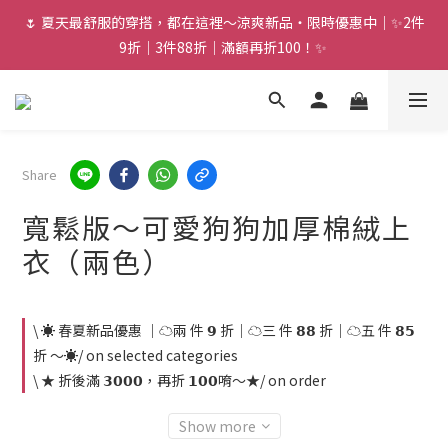
🌷 夏天最舒服的穿搭，都在這裡～涼爽新品・限時優惠中｜✨2件
9折｜3件88折｜滿額再折100！✨ 
Share
寬鬆版～可愛狗狗加厚棉絨上
衣（兩色）
\ ☀️ 春夏新品優惠 ｜☁️兩 件 𝟵 折｜☁️三 件 𝟴𝟴 折｜☁️五 件 𝟴𝟱
折 ～☀️/ on selected categories
\ ★ 折後滿 𝟯𝟬𝟬𝟬，再折 𝟭𝟬𝟬唷～★/ on order
Show more