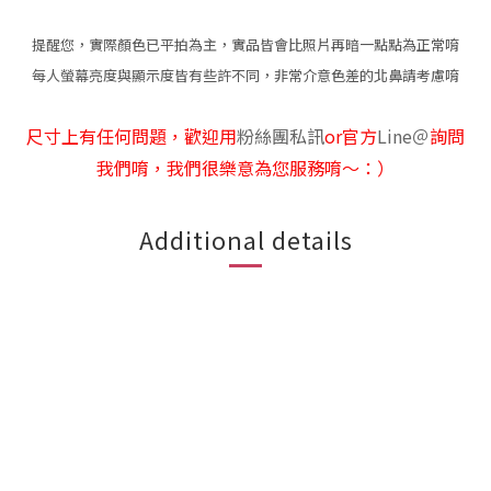
提醒您，實際顏色已平拍為主，實品皆會比照片再暗一點點為正常唷
每人螢幕亮度與顯示度皆有些許不同，非常介意色差的北鼻請考慮唷
尺寸上有任何問題，歡迎用
粉絲團私訊
or官方
Line
＠
詢問
我們唷，我們很樂意為您服務唷～：）
Additional details