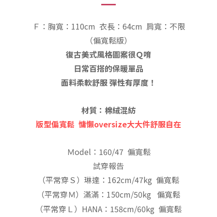
Ｆ：胸寬：110cm
衣長：64c
m
肩寬：不限
（偏寬鬆
版
）
復古美式風格圖案很Ｑ唷
日常百搭的保暖單品
面料柔軟舒服 彈性有厚度！
材質：棉絨混紡
版型偏寬鬆
慵懶oversize大大件舒服自在
Ｍodel：160/47 偏寬鬆
試穿報告
（平常穿Ｓ）琳達：162cm/47kg 偏寬鬆
（平常穿Ｍ）滿滿：150cm/50kg 偏寬鬆
（平常穿Ｌ）HANA：158cm/60kg 偏寬鬆