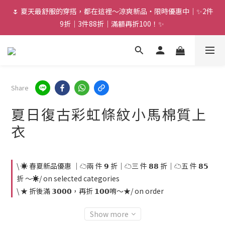
🌷 夏天最舒服的穿搭，都在這裡～涼爽新品・限時優惠中｜✨2件
9折｜3件88折｜滿額再折100！✨ 
Share
夏日復古彩虹條紋小馬棉質上
衣
\ ☀️ 春夏新品優惠 ｜☁️兩 件 𝟵 折｜☁️三 件 𝟴𝟴 折｜☁️五 件 𝟴𝟱
折 ～☀️/ on selected categories
\ ★ 折後滿 𝟯𝟬𝟬𝟬，再折 𝟭𝟬𝟬唷～★/ on order
Show more