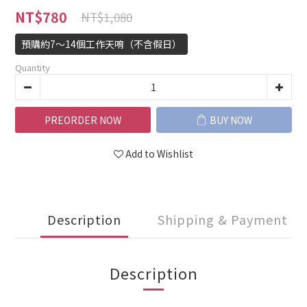
NT$780
NT$1,080
預購約7～14個工作天唷（不含假日）
Quantity
PREORDER NOW
BUY NOW
Add to Wishlist
Description
Shipping & Payment
Description