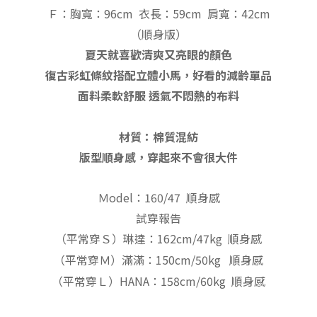
Ｆ：胸寬：96cm
衣長：59
cm
肩寬：42cm
（順身
版
）
夏天就喜歡清爽又亮眼的顏色
復古彩虹條紋搭配立體小馬，好看的減齡單品
面料柔軟舒服 透氣不悶熱的布料
材質：棉質混紡
版型順身感，穿起來不會很大件
Ｍodel：160/47 順身感
試穿報告
（平常穿Ｓ）琳達：162cm/47kg 順身感
（平常穿Ｍ）滿滿：150cm/50kg 順身感
（平常穿Ｌ）HANA：158cm/60kg 順身感