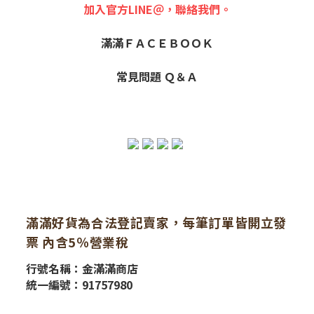
加入官方LINE＠，聯絡我們。
滿滿ＦＡＣＥＢＯＯＫ
常見問題 Ｑ＆Ａ
滿滿好貨為合法登記賣家，每筆訂單皆開立發
票 內含5％營業稅
行號名稱：金滿滿商店
統一編號：91757980