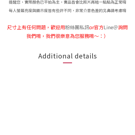
提醒您，實際顏色已平拍為主，實品皆會比照片再暗一點點為正常唷
每人螢幕亮度與顯示度皆有些許不同，非常介意色差的北鼻請考慮唷
尺寸上有任何問題，歡迎用
粉絲團私訊
or官方
Line
＠
詢問
我們唷，我們很樂意為您服務唷～：）
Additional details