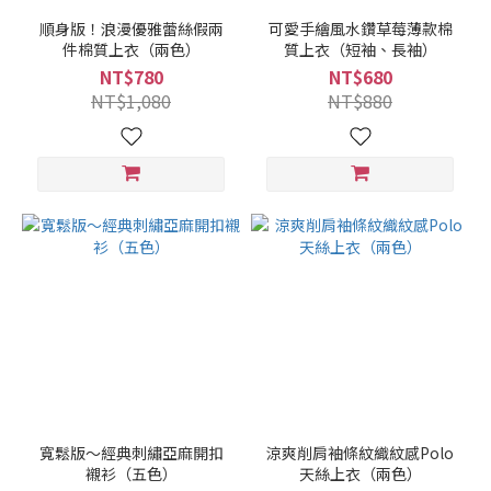
順身版！浪漫優雅蕾絲假兩
可愛手繪風水鑽草莓薄款棉
件棉質上衣（兩色）
質上衣（短袖、長袖）
NT$780
NT$680
NT$1,080
NT$880
寬鬆版～經典刺繡亞麻開扣
涼爽削肩袖條紋織紋感Polo
襯衫（五色）
天絲上衣（兩色）