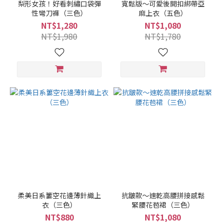
梨形女孩！好看刺繡口袋彈
寬鬆版～可愛後開扣綁帶亞
性彎刀褲（三色）
麻上衣（五色）
NT$1,280
NT$1,080
NT$1,980
NT$1,780
柔美日系簍空花邊薄針織上
抗皺款～速乾高腰拼接感鬆
衣（三色）
緊腰花苞裙（三色）
NT$880
NT$1,080