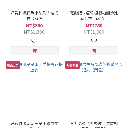
好看刺繡彩色小花朵竹結棉
寬鬆版～氣質捏摺袖飄逸涼
上衣（兩色）
涼上衣（兩色）
NT$880
NT$780
NT$1,380
NT$1,080
新品上架
熱賣新品
好看浪漫星星王子手繪雪花
日系溫柔色系軟皮革質感輕