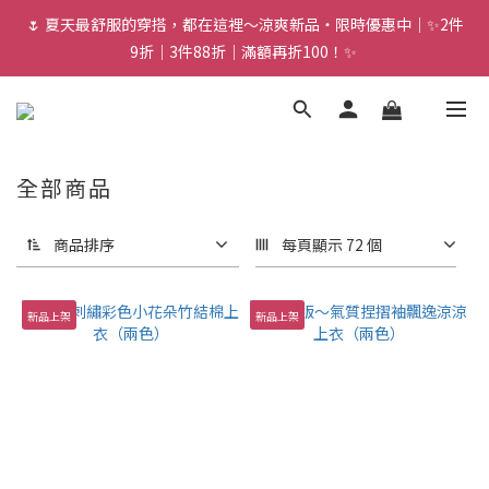
🌷 夏天最舒服的穿搭，都在這裡～涼爽新品・限時優惠中｜✨2件
9折｜3件88折｜滿額再折100！✨ 
全部商品
商品排序
每頁顯示 72 個
新品上架
新品上架