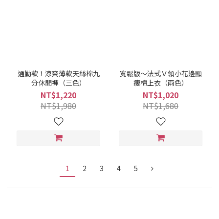
通勤款！涼爽薄款天絲棉九
寬鬆版～法式Ｖ領小花邊顯
分休閒褲（三色）
瘦棉上衣（兩色）
NT$1,220
NT$1,020
NT$1,980
NT$1,680
1
2
3
4
5