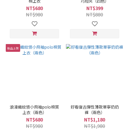
棉上衣
巧短夾（四色）
NT$680
NT$399
NT$980
NT$880
新品上架
浪漫織紋領小飛袖polo棉質
好看復古彈性薄款單寧奶奶
上衣（兩色）
褲（兩色）
NT$680
NT$1,180
NT$980
NT$1,980