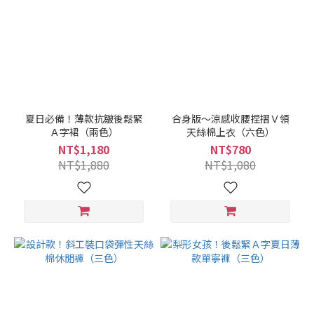
夏日必備！薄款抗皺後鬆緊
合身版～涼感收腰捏摺Ｖ領
Ａ字裙（兩色）
天絲棉上衣（六色）
NT$1,180
NT$780
NT$1,880
NT$1,080