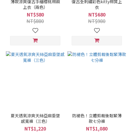
薄款涼爽復古手繪櫻桃棉麻
復古全刺繡彩色kitty棉質上
上衣（兩色）
衣
NT$580
NT$680
NT$880
NT$980
夏天透氣涼爽天絲亞麻垂墜
防褪色！立體剪裁後鬆緊薄
感寬褲（三色）
款七分褲
NT$1,220
NT$1,080