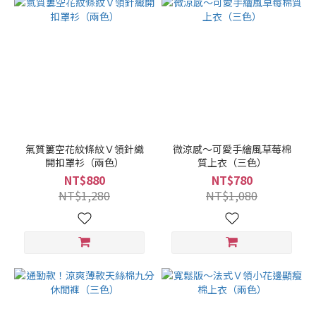
氣質簍空花紋條紋Ｖ領針織
微涼感～可愛手繪風草莓棉
開扣罩衫（兩色）
質上衣（三色）
NT$880
NT$780
NT$1,280
NT$1,080