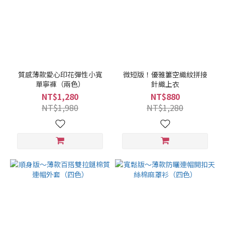
質感薄款愛心印花彈性小寬
微短版！優雅簍空織紋拼接
單寧褲（兩色）
針織上衣
NT$1,280
NT$880
NT$1,980
NT$1,280