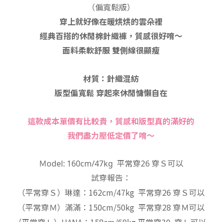
（偏寬鬆
版）
穿上就好像在暖烘烘的雲朵裡
經典百搭的休閒棉針織褲，質感很好唷～
面料柔軟舒服 雙側線很顯瘦
材質：針織混紡
版型偏寬鬆 穿起來休閒慵懶自在
這款成本單價有比較貴，質感和版型真的滿好的
我們盡力壓低定價了唷～
Ｍodel: 160cm/47kg 平常穿26 穿Ｓ可以
試穿報告：
（平常穿Ｓ）琳達：162cm/47kg 平常穿26 穿Ｓ可以
（平常穿Ｍ）滿滿：150cm/50kg 平常穿28 穿Ｍ可以