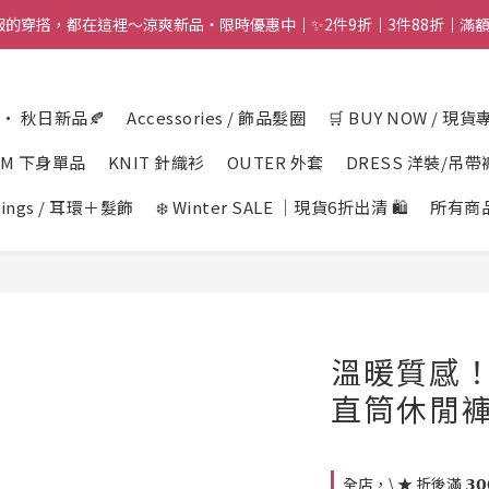
舒服的穿搭，都在這裡～涼爽新品・限時優惠中｜✨2件9折｜3件88折｜滿額再
n · 秋日新品🍂
Accessories / 飾品髮圈
🛒 BUY NOW / 現貨
OM 下身單品
KNIT 針織衫
OUTER 外套
DRESS 洋裝/吊帶
rings / 耳環＋髮飾
❄️ Winter SALE ｜現貨6折出清 🛍️
所有商
溫暖質感
直筒休閒褲
全店，\ ★ 折後滿 𝟯𝟬