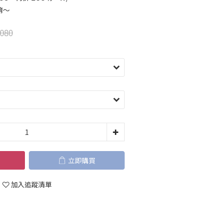
唷～
080
立即購買
加入追蹤清單