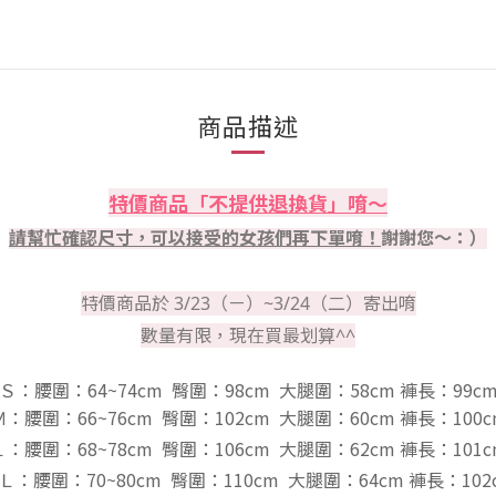
商品描述
特價商品「不提供退換貨」唷～
請幫忙確認尺寸，
可以接受的女孩們再下單唷！
謝謝您～：）
特價商品於 3/23（ㄧ）~3/24（二）寄出唷
數量有限，現在買最划算^^
Ｓ：
腰圍：64~74cm 臀圍：98cm
大腿圍：58cm
褲
長：99c
Ｍ：
腰圍：66~76cm 臀圍：102cm
大腿圍：60cm
褲
長：100c
Ｌ：
腰圍：68~78cm 臀圍：106cm
大腿圍：62cm
褲
長：101c
Ｌ：
腰圍：70~80cm 臀圍：110cm
大腿圍：64cm
褲
長：102