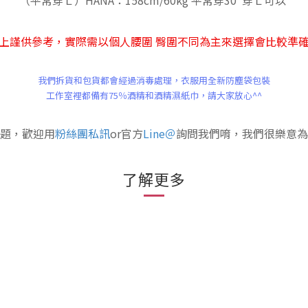
（平常穿Ｌ）HANA：158cm/60kg 平常穿30 穿Ｌ可以
上謹供參考，
實際需以個人腰圍 臀圍不同為主來選擇會比較準
我們拆貨和包貨都會經過消毒處理，
衣服
用全新防塵袋包裝
工作室裡都備有75％酒精和酒精濕紙巾，
請大家放心^^
題，歡迎用
粉絲團私訊
or官方
Line＠
詢問我們唷，我們很樂意為
了解更多