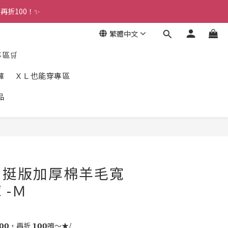
折100！✨ 
繁體中文
專區🛒
褲
ＸＬ也能穿專區
品
立即購買
！挺版加厚棉羊毛寬
 -Ｍ
𝟬，再折 𝟭𝟬𝟬唷～★/