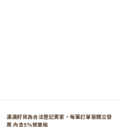
滿滿好貨為合法登記賣家，每筆訂單皆開立發
票 內含5％營業稅