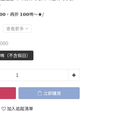
/
𝟬，再折 𝟭𝟬𝟬唷～★/
查看更多
080
天唷（不含假日）
立即購買
加入追蹤清單