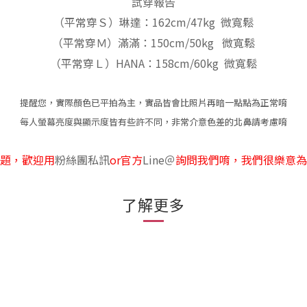
試穿報告
（平常穿Ｓ）琳達：162cm/47kg 微寬鬆
（平常穿Ｍ）滿滿：150cm/50kg 微寬鬆
（平常穿Ｌ）HANA：158cm/60kg 微寬鬆
提醒您，實際顏色已平拍為主，實品皆會比照片再暗一點點為正常唷
每人螢幕亮度與顯示度皆有些許不同，非常介意色差的北鼻請考慮唷
題，歡迎用
粉絲團私訊
or官方
Line
＠
詢問我們唷，我們很樂意為
了解更多