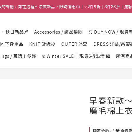
舒服的穿搭，都在這裡～涼爽新品・限時優惠中｜✨2件9折｜3件88折｜滿額再
n · 秋日新品🍂
Accessories / 飾品髮圈
🛒 BUY NOW / 現貨
OM 下身單品
KNIT 針織衫
OUTER 外套
DRESS 洋裝/吊帶
rings / 耳環＋髮飾
❄️ Winter SALE ｜現貨6折出清 🛍️
所有商
早春新款
磨毛棉上
指定分類，\ ☀️ 春夏新品