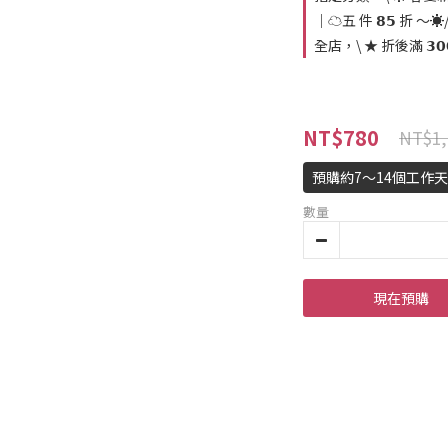
｜☁️五 件 𝟴𝟱 折 ～☀️
全店，\ ★ 折後滿 𝟯𝟬
NT$780
NT$1,
預購約7～14個工作
數量
現在預購