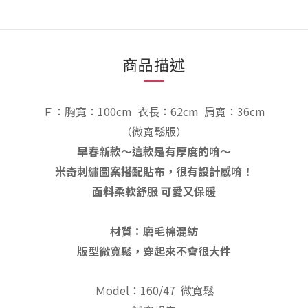
商品描述
Ｆ：胸寬：100cm
衣長：62
cm
肩寬：36cm
（微寬鬆
版
）
早春新款～這款是有厚度的唷～
米奇刺繡圖案搭配貼布，很有設計感唷！
面料柔軟舒服 可愛又保暖
材質：磨毛棉混紡
版型微寬鬆，穿起來不會很大件
Ｍodel：160/47 微寬鬆