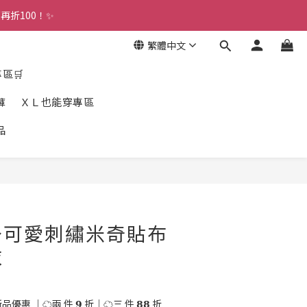
折100！✨ 
繁體中文
專區🛒
褲
ＸＬ也能穿專區
品
立即購買
～可愛刺繡米奇貼布
衣
優惠 ｜☁️兩 件 𝟵 折｜☁️三 件 𝟴𝟴 折