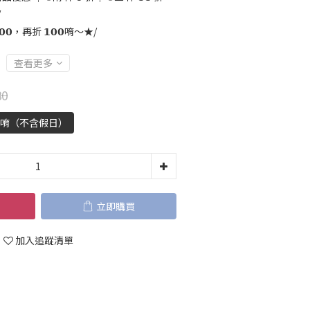
/
𝟬，再折 𝟭𝟬𝟬唷～★/
查看更多
80
天唷（不含假日）
立即購買
加入追蹤清單