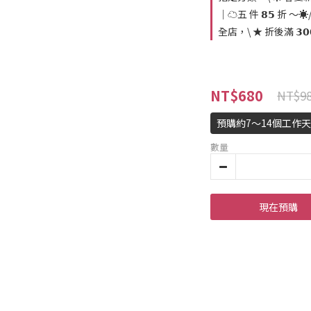
｜☁️五 件 𝟴𝟱 折 ～☀️
全店，\ ★ 折後滿 𝟯𝟬
NT$680
NT$9
預購約7～14個工作
數量
現在預購