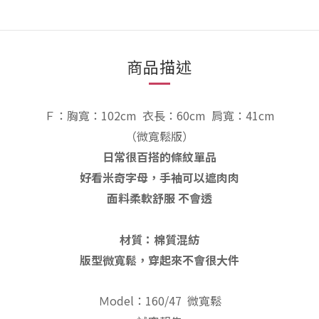
商品描述
Ｆ：胸寬：102cm
衣長：60
cm
肩寬：41cm
（微寬鬆
版
）
日常很百搭的條紋單品
好看米奇字母，手袖可以遮肉肉
面料柔軟舒服 不會透
材質：棉質混紡
版型微寬鬆，穿起來不會很大件
Ｍodel：160/47 微寬鬆