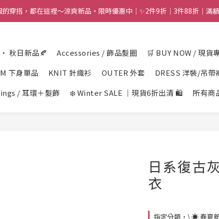
舒服的穿搭，都在這裡～涼爽新品・限時優惠中｜✨2件9折｜3件88折｜滿額再
n · 秋日新品🍂
Accessories / 飾品髮圈
🛒 BUY NOW / 現貨
OM 下身單品
KNIT 針織衫
OUTER 外套
DRESS 洋裝/吊帶
rings / 耳環＋髮飾
❄️ Winter SALE ｜現貨6折出清 🛍️
所有商
日系復古
衣
指定分類，\ ☀️ 春夏新品