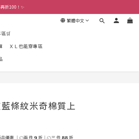
折100！✨ 
繁體中文
專區🛒
褲
ＸＬ也能穿專區
品
立即購買
灰藍條紋米奇棉質上
優惠 ｜☁️兩 件 𝟵 折｜☁️三 件 𝟴𝟴 折