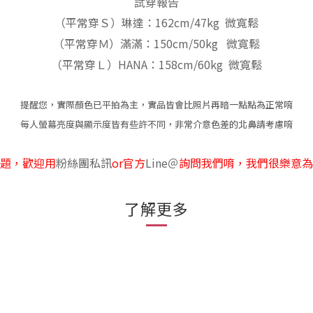
試穿報告
（平常穿Ｓ）琳達：162cm/47kg 微寬鬆
（平常穿Ｍ）滿滿：150cm/50kg 微寬鬆
（平常穿Ｌ）HANA：158cm/60kg 微寬鬆
提醒您，實際顏色已平拍為主，實品皆會比照片再暗一點點為正常唷
每人螢幕亮度與顯示度皆有些許不同，非常介意色差的北鼻請考慮唷
題，歡迎用
粉絲團私訊
or官方
Line
＠
詢問我們唷，我們很樂意為
了解更多