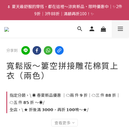
🌷 夏天最舒服的穿搭，都在這裡～涼爽新品・限時優惠中｜✨2件
9折｜3件88折｜滿額再折100！✨ 
分享到
寬鬆版～簍空拼接雕花棉質上
衣（兩色）
指定分類，\ ☀️ 春夏新品優惠 ｜☁️兩 件 𝟵 折｜☁️三 件 𝟴𝟴 折｜
☁️五 件 𝟴𝟱 折 ～☀️/
全店，\ ★ 折後滿 𝟯𝟬𝟬𝟬，再折 𝟭𝟬𝟬唷～★/
查看更多