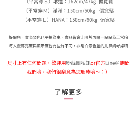
（平常穿Ｓ）琳達：162cm/47kg 偏寬鬆
（平常穿Ｍ）滿滿：150cm/50kg 偏寬鬆
（平常穿Ｌ）HANA：158cm/60kg 偏寬鬆
提醒您，實際顏色已平拍為主，實品皆會比照片再暗一點點為正常唷
每人螢幕亮度與顯示度皆有些許不同，非常介意色差的北鼻請考慮唷
尺寸上有任何問題，歡迎用
粉絲團私訊
or官方
Line
＠
詢問
我們唷，我們很樂意為您服務唷～：）
了解更多