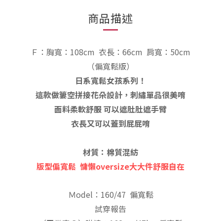
商品描述
Ｆ：胸寬：108cm
衣長：66
cm
肩寬：50cm
（偏寬鬆
版
）
日系寬鬆女孩系列！
這款做簍空拼接花朵設計，刺繡單品很美唷
面料柔軟舒服 可以遮肚肚遮手臂
衣長又可以蓋到屁屁唷
材質：棉質混紡
版型偏寬鬆
慵懶oversize大大件舒服自在
Ｍodel：160/47 偏寬鬆
試穿報告