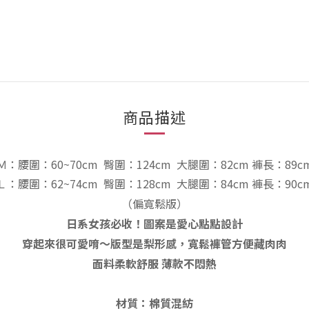
商品描述
Ｍ：
腰圍：60~70cm 臀圍：124cm
大腿圍：82cm
褲
長：89c
Ｌ：
腰圍：62~74cm 臀圍：128cm
大腿圍：84cm
褲
長：90c
（偏寬鬆
版）
日系女孩必收！圖案是愛心點點設計
穿起來很可愛唷～版型是梨形感，寬鬆褲管方便藏肉肉
面料柔軟舒服 薄款不悶熱
材質：棉質混紡