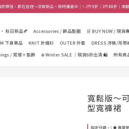
舒服的穿搭，都在這裡～涼爽新品・限時優惠中｜✨2件9折｜3件88折｜滿額再
n · 秋日新品🍂
Accessories / 飾品髮圈
🛒 BUY NOW / 現貨
OM 下身單品
KNIT 針織衫
OUTER 外套
DRESS 洋裝/吊帶
rings / 耳環＋髮飾
❄️ Winter SALE ｜現貨6折出清 🛍️
所有商
寬鬆版～
型寬褲裙
指定分類，\ ☀️ 春夏新品