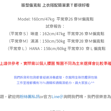
版型偏寬鬆 上衣搭配簡單素Ｔ都很好看
Ｍodel: 160cm/47kg 平常穿26 穿Ｍ偏寬鬆
試穿報告：
（平常穿Ｓ）琳達：162cm/47kg 平常穿26 穿Ｍ偏寬鬆
（平常穿Ｍ）滿滿：150cm/50kg 平常穿28 穿Ｍ偏寬鬆
（平常穿Ｌ）HANA：158cm/60kg 平常穿30 穿Ｌ偏寬鬆
上謹供參考，
實際需以個人腰圍 臀圍不同為主來選擇會比較準
我們拆貨和包貨都會經過消毒處理，
衣服
用全新防塵袋包裝
工作室裡都備有75％酒精和酒精濕紙巾，
請大家放心^^
題，歡迎用
粉絲團私訊
or官方
Line＠
詢問我們唷，我們很樂意為