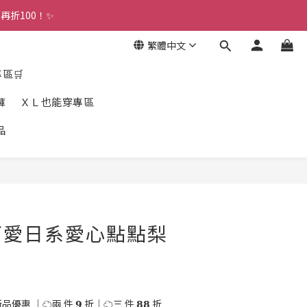
折100！✨ 
繁體中文
專區🛒
褲
ＸＬ也能穿專區
品
立即購買
可愛日系愛心點點梨
優惠 ｜☁️兩 件 𝟵 折｜☁️三 件 𝟴𝟴 折