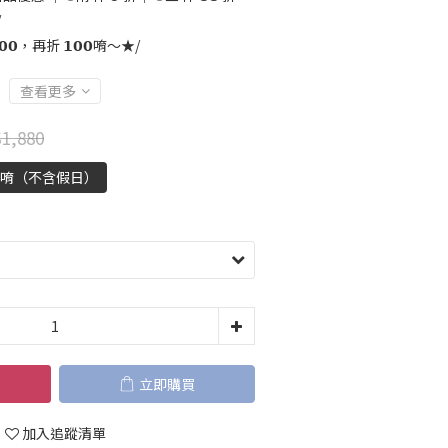
/
𝟬，再折 𝟭𝟬𝟬唷～★/
查看更多
1,880
天唷（不含假日）
立即購買
加入追蹤清單