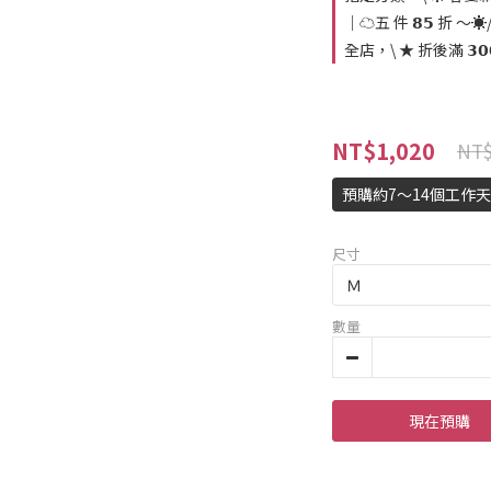
｜☁️五 件 𝟴𝟱 折 ～☀️
全店，\ ★ 折後滿 𝟯𝟬
NT$1,020
NT$
預購約7～14個工作
尺寸
數量
現在預購