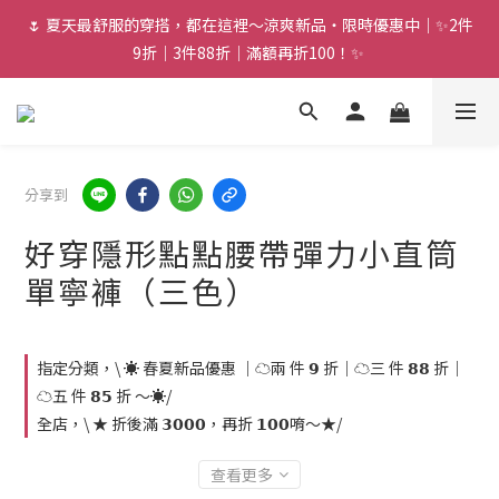
🌷 夏天最舒服的穿搭，都在這裡～涼爽新品・限時優惠中｜✨2件
9折｜3件88折｜滿額再折100！✨ 
分享到
好穿隱形點點腰帶彈力小直筒
單寧褲（三色）
指定分類，\ ☀️ 春夏新品優惠 ｜☁️兩 件 𝟵 折｜☁️三 件 𝟴𝟴 折｜
☁️五 件 𝟴𝟱 折 ～☀️/
全店，\ ★ 折後滿 𝟯𝟬𝟬𝟬，再折 𝟭𝟬𝟬唷～★/
查看更多