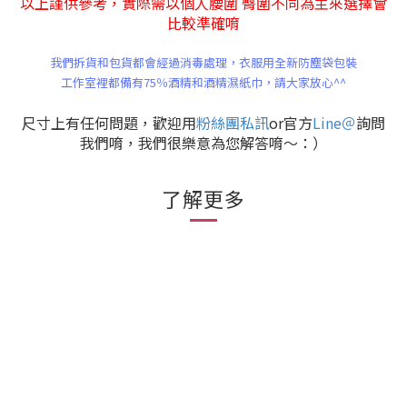
以上謹供參考，
實際需以個人腰圍 臀圍不同為主來選擇會
比較準確唷
我們拆貨和包貨都會經過消毒處理，
衣服
用全新防塵袋包裝
工作室裡都備有75％酒精和酒精濕紙巾，
請大家放心^^
尺寸上有任何問題，歡迎用
粉絲團私訊
or官方
Line＠
詢問
我們唷，我們很樂意為您解答唷～：）
了解更多